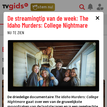
stem nu!
×
De streamingtip van de week: The
tvgids
streaming
nieuws
Idaho Murders: College Nightmare
TV GIDS
NU & STRAKS
PRIMETIME
GEMIST
LAATSTE NIEUWS
NU TE ZIEN
©
Blood & Treasure
SERIE
·
ACTIE
·
2 SEIZOENEN
MIJNGIDS
AGENDA
DELEN
©
De driedelige documentaire
The Idaho Murders: College
Nightmare
gaat over een van de gruwelijkste
moordzaken van de laatste jaren en is een regelrechte