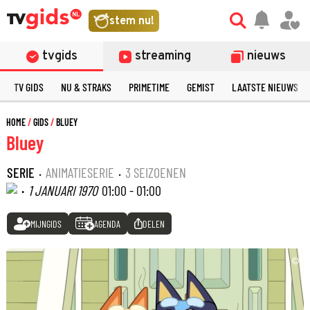
stem nu!
tvgids
streaming
nieuws
TV GIDS
NU & STRAKS
PRIMETIME
GEMIST
LAATSTE NIEUWS
HOME
GIDS
BLUEY
Bluey
SERIE
·
ANIMATIESERIE
·
3 SEIZOENEN
·
1 JANUARI 1970
01:00 - 01:00
MIJNGIDS
AGENDA
DELEN
©