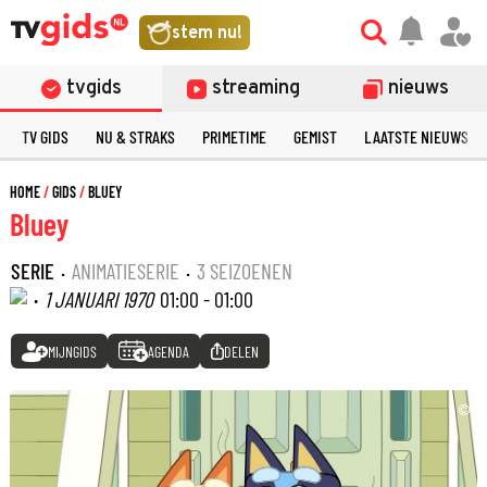
stem nu!
tvgids
streaming
nieuws
TV GIDS
NU & STRAKS
PRIMETIME
GEMIST
LAATSTE NIEUWS
HOME
GIDS
BLUEY
Bluey
SERIE
·
ANIMATIESERIE
·
3 SEIZOENEN
·
1 JANUARI 1970
01:00 - 01:00
MIJNGIDS
AGENDA
DELEN
©