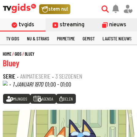
stem nu!
tvgids
streaming
nieuws
TV GIDS
NU & STRAKS
PRIMETIME
GEMIST
LAATSTE NIEUWS
HOME
GIDS
BLUEY
Bluey
SERIE
·
ANIMATIESERIE
·
3 SEIZOENEN
·
1 JANUARI 1970
01:00 - 01:00
MIJNGIDS
AGENDA
DELEN
©