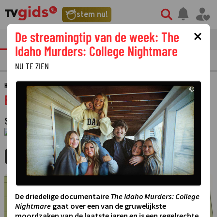
stem nu!
×
De streamingtip van de week: The
tvgids
streaming
nieuws
Idaho Murders: College Nightmare
TV GIDS
NU & STRAKS
PRIMETIME
GEMIST
LAATSTE NIEUWS
NU TE ZIEN
HOME
GIDS
BLUEY
©
Bluey
SERIE
·
ANIMATIESERIE
·
3 SEIZOENEN
·
1 JANUARI 1970
01:00 - 01:00
MIJNGIDS
AGENDA
DELEN
©
De driedelige documentaire
The Idaho Murders: College
Nightmare
gaat over een van de gruwelijkste
moordzaken van de laatste jaren en is een regelrechte