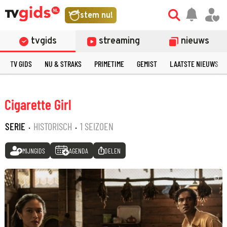
stem nu!
tvgids
streaming
nieuws
TV GIDS
NU & STRAKS
PRIMETIME
GEMIST
LAATSTE NIEUWS
Cigarette Girl
SERIE
·
HISTORISCH
·
1 SEIZOEN
MIJNGIDS
AGENDA
DELEN
©