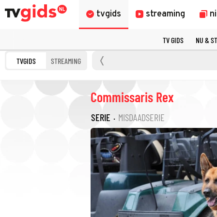
tvgids
streaming
n
TV GIDS
NU & S
TVGIDS
STREAMING
Commissaris Rex
SERIE
·
MISDAADSERIE