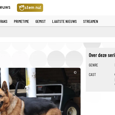
ieuws
stem nu!
TRAKS
PRIMETIME
GEMIST
LAATSTE NIEUWS
STREAMEN
Over deze ser
GENRE
©
CAST