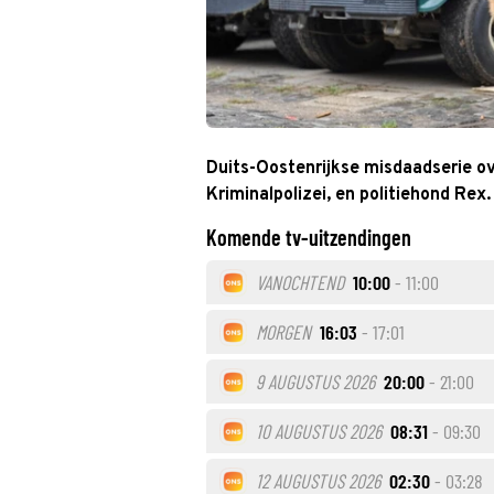
Duits-Oostenrijkse misdaadserie ov
Kriminalpolizei, en politiehond Rex.
Komende tv-uitzendingen
VANOCHTEND
10:00
- 11:00
MORGEN
16:03
- 17:01
9 AUGUSTUS 2026
20:00
- 21:00
10 AUGUSTUS 2026
08:31
- 09:30
12 AUGUSTUS 2026
02:30
- 03:28