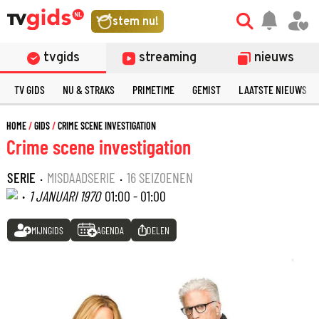
stem nu!
tvgids
streaming
nieuws
TV GIDS
NU & STRAKS
PRIMETIME
GEMIST
LAATSTE NIEUWS
HOME
GIDS
CRIME SCENE INVESTIGATION
Crime scene investigation
SERIE
·
MISDAADSERIE
·
16 SEIZOENEN
·
1 JANUARI 1970
01:00 - 01:00
MIJNGIDS
AGENDA
DELEN
©