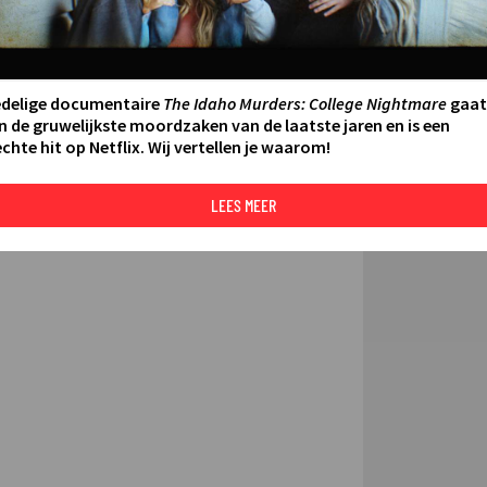
FILMS 
15:15 - 15:25
SERIES
edelige documentaire
The Idaho Murders: College Nightmare
gaat
n de gruwelijkste moordzaken van de laatste jaren en is een
chte hit op Netflix. Wij vertellen je waarom!
N AAN AGENDA
DELEN
DE KIJ
TIP
LEES MEER