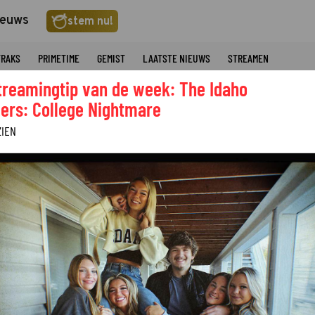
ieuws
stem nu!
TRAKS
PRIMETIME
GEMIST
LAATSTE NIEUWS
STREAMEN
treamingtip van de week: The Idaho
ers: College Nightmare
ZIEN