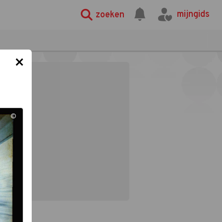
mijngids
zoeken
×
©