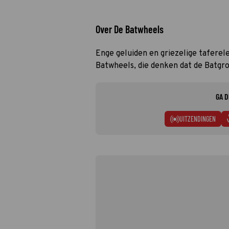
Over De Batwheels
Enge geluiden en griezelige tafere
Batwheels, die denken dat de Batgro
GA D
UITZENDINGEN