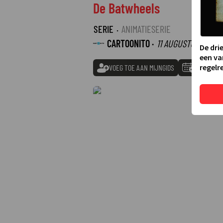
De Batwheels
SERIE
·
ANIMATIESERIE
CARTOONITO ·
11 AUGUSTUS 2026
De dri
een va
regelre
VOEG TOE AAN MIJNGIDS
TOEVOEGE