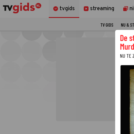
tvgids
streaming
n
TV GIDS
NU & S
De s
Murd
NU TE 