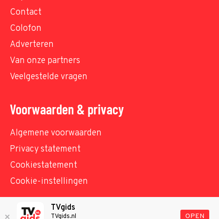
Contact
Colofon
Adverteren
Van onze partners
Veelgestelde vragen
Voorwaarden & privacy
Algemene voorwaarden
Privacy statement
Cookiestatement
Cookie-instellingen
TVgids
© TVgids.nl 2026 - All rights reserved. No text and
OPEN
TVgids.nl