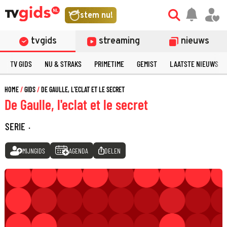
stem nu!
tvgids
streaming
nieuws
TV GIDS
NU & STRAKS
PRIMETIME
GEMIST
LAATSTE NIEUWS
HOME
GIDS
DE GAULLE, L'ECLAT ET LE SECRET
De Gaulle, l'eclat et le secret
SERIE
·
MIJNGIDS
AGENDA
DELEN