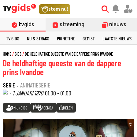
stem nu!
tvgids
streaming
nieuws
TV GIDS
NU & STRAKS
PRIMETIME
GEMIST
LAATSTE NIEUWS
HOME
GIDS
DE HELDHAFTIGE QUEESTE VAN DE DAPPERE PRINS IVANDOE
De heldhaftige queeste van de dappere
prins Ivandoe
SERIE
·
ANIMATIESERIE
·
1 JANUARI 1970
01:00 - 01:00
MIJNGIDS
AGENDA
DELEN
©