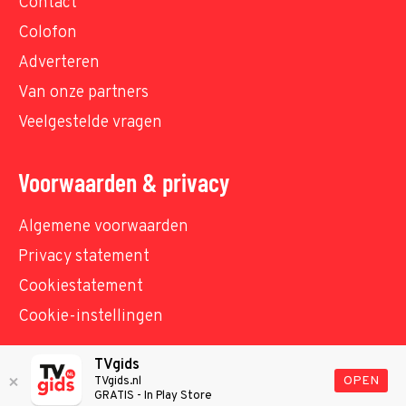
Contact
Colofon
Adverteren
Van onze partners
Veelgestelde vragen
Voorwaarden & privacy
Algemene voorwaarden
Privacy statement
Cookiestatement
Cookie-instellingen
TVgids
© TVgids.nl 2026 - All rights reserved. No text and
OPEN
TVgids.nl
GRATIS - In Play Store
datamining.