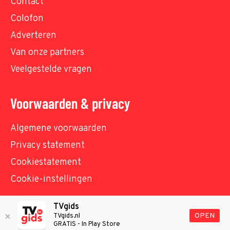
Contact
Colofon
Adverteren
Van onze partners
Veelgestelde vragen
Voorwaarden & privacy
Algemene voorwaarden
Privacy statement
Cookiestatement
Cookie-instellingen
TVgids
© TVgids.nl 2026 - All rights reserved. No text and
OPEN
TVgids.nl
GRATIS - In Play Store
datamining.