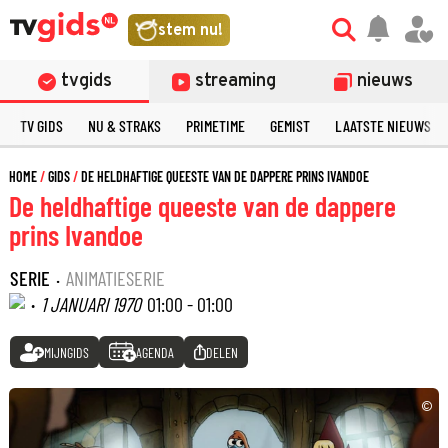
stem nu!
tvgids
streaming
nieuws
TV GIDS
NU & STRAKS
PRIMETIME
GEMIST
LAATSTE NIEUWS
HOME
GIDS
DE HELDHAFTIGE QUEESTE VAN DE DAPPERE PRINS IVANDOE
De heldhaftige queeste van de dappere
prins Ivandoe
SERIE
·
ANIMATIESERIE
·
1 JANUARI 1970
01:00 - 01:00
MIJNGIDS
AGENDA
DELEN
©