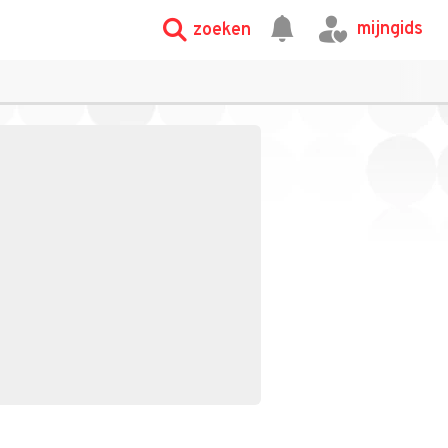
mijngids
zoeken