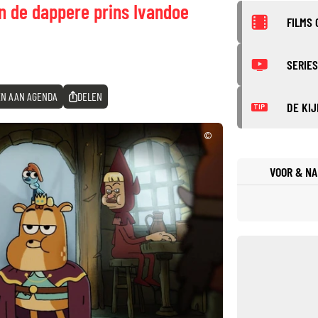
n de dappere prins Ivandoe
FILMS 
SERIES
N AAN AGENDA
DELEN
DE KIJ
TIP
©
VOOR & NA