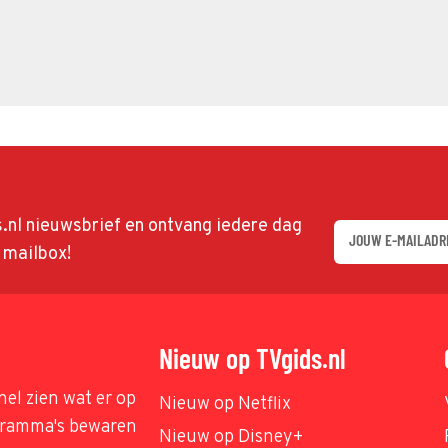
ds.nl nieuwsbrief en ontvang iedere dag
w mailbox!
Nieuw op TVgids.nl
nel zien wat er op
Nieuw op Netflix
ogramma's bewaren
Nieuw op Disney+