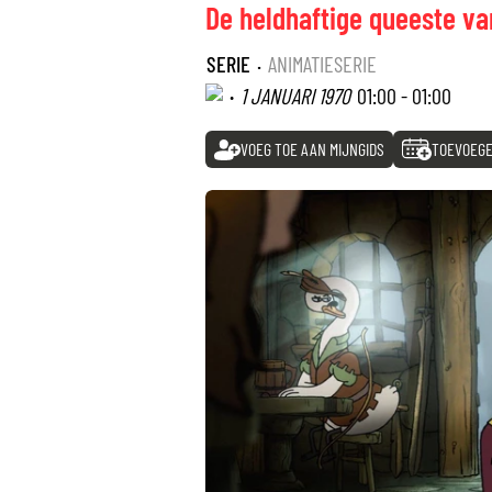
De heldhaftige queeste va
SERIE
·
ANIMATIESERIE
·
1 JANUARI 1970
01:00 - 01:00
VOEG TOE AAN MIJNGIDS
TOEVOEGE