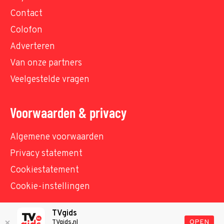
Contact
Colofon
Adverteren
Van onze partners
Veelgestelde vragen
Voorwaarden & privacy
Algemene voorwaarden
Privacy statement
Cookiestatement
Cookie-instellingen
TVgids
© TVgids.nl 2026 - All rights reserved. No text and
OPEN
TVgids.nl