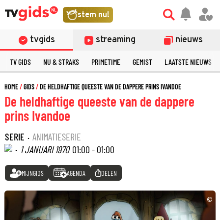
stem nu!
tvgids
streaming
nieuws
TV GIDS
NU & STRAKS
PRIMETIME
GEMIST
LAATSTE NIEUWS
HOME
GIDS
DE HELDHAFTIGE QUEESTE VAN DE DAPPERE PRINS IVANDOE
De heldhaftige queeste van de dappere
prins Ivandoe
SERIE
·
ANIMATIESERIE
·
1 JANUARI 1970
01:00 - 01:00
MIJNGIDS
AGENDA
DELEN
©