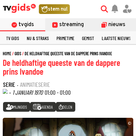
stem nu!
tvgids
streaming
nieuws
TV GIDS
NU & STRAKS
PRIMETIME
GEMIST
LAATSTE NIEUWS
HOME
GIDS
DE HELDHAFTIGE QUEESTE VAN DE DAPPERE PRINS IVANDOE
De heldhaftige queeste van de dappere
prins Ivandoe
SERIE
·
ANIMATIESERIE
·
1 JANUARI 1970
01:00 - 01:00
MIJNGIDS
AGENDA
DELEN
©