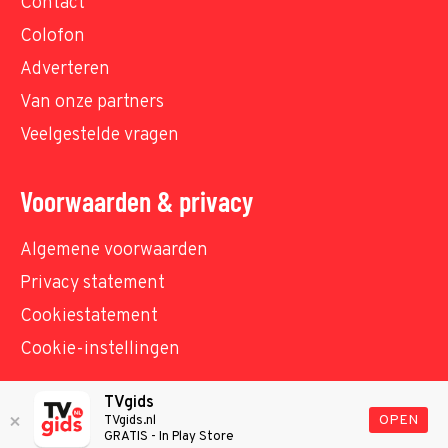
Contact
Colofon
Adverteren
Van onze partners
Veelgestelde vragen
Voorwaarden & privacy
Algemene voorwaarden
Privacy statement
Cookiestatement
Cookie-instellingen
TVgids
© TVgids.nl 2026 - All rights reserved. No text and
OPEN
TVgids.nl
GRATIS - In Play Store
datamining.