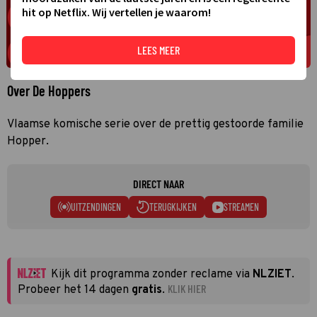
hit op Netflix. Wij vertellen je waarom!
LEES MEER
Over De Hoppers
Vlaamse komische serie over de prettig gestoorde familie
Hopper.
DIRECT NAAR
UITZENDINGEN
TERUGKIJKEN
STREAMEN
Kijk dit programma zonder reclame via
NLZIET
.
KLIK HIER
Probeer het 14 dagen
gratis
.