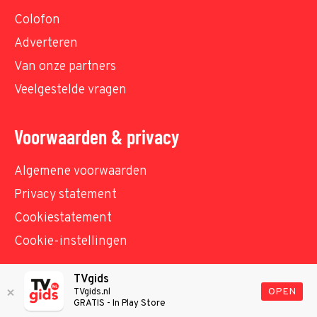
Colofon
Adverteren
Van onze partners
Veelgestelde vragen
Voorwaarden & privacy
Algemene voorwaarden
Privacy statement
Cookiestatement
Cookie-instellingen
TVgids
© TVgids.nl 2026 - All rights reserved. No text and
OPEN
TVgids.nl
GRATIS - In Play Store
datamining.