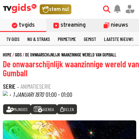
stem nu!
tvgids
streaming
nieuws
TV GIDS
NU & STRAKS
PRIMETIME
GEMIST
LAATSTE NIEUWS
HOME
GIDS
DE ONWAARSCHIJNLIJK WAANZINNIGE WERELD VAN GUMBALL
De onwaarschijnlijk waanzinnige wereld van
Gumball
SERIE
·
ANIMATIESERIE
·
1 JANUARI 1970
01:00 - 01:00
MIJNGIDS
AGENDA
DELEN