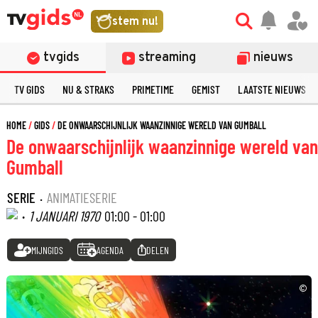
stem nu!
tvgids
streaming
nieuws
TV GIDS
NU & STRAKS
PRIMETIME
GEMIST
LAATSTE NIEUWS
HOME
GIDS
DE ONWAARSCHIJNLIJK WAANZINNIGE WERELD VAN GUMBALL
De onwaarschijnlijk waanzinnige wereld van
Gumball
SERIE
·
ANIMATIESERIE
·
1 JANUARI 1970
01:00 - 01:00
MIJNGIDS
AGENDA
DELEN
©