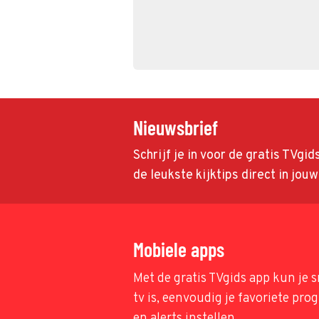
Nieuwsbrief
Schrijf je in voor de gratis TVgi
de leukste kijktips direct in jou
Mobiele apps
Met de gratis TVgids app kun je s
tv is, eenvoudig je favoriete pr
en alerts instellen.