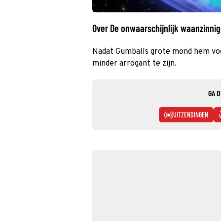
Over De onwaarschijnlijk waanzinni
Nadat Gumballs grote mond hem voor
minder arrogant te zijn.
GA D
UITZENDINGEN