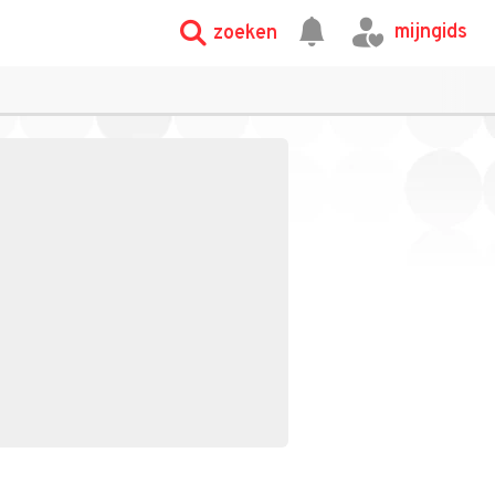
mijngids
zoeken