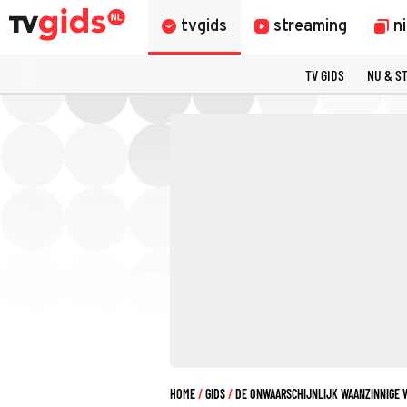
tvgids
streaming
n
TV GIDS
NU & S
HOME
GIDS
DE ONWAARSCHIJNLIJK WAANZINNIGE 