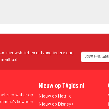
ds.nl nieuwsbrief en ontvang iedere dag
w mailbox!
Nieuw op TVgids.nl
nel zien wat er op
Nieuw op Netflix
ogramma's bewaren
Nieuw op Disney+