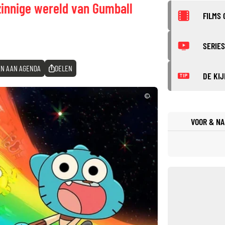
zinnige wereld van Gumball
FILMS 
SERIES
N AAN AGENDA
DELEN
DE KIJ
TIP
©
VOOR & NA