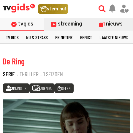
stem nu!
tvgids
streaming
nieuws
TV GIDS
NU & STRAKS
PRIMETIME
GEMIST
LAATSTE NIEUWS
De Ring
SERIE
·
THRILLER
·
1 SEIZOEN
MIJNGIDS
AGENDA
DELEN