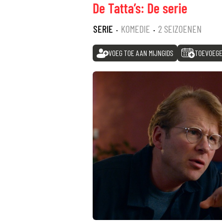
De Tatta’s: De serie
SERIE
·
KOMEDIE
·
2 SEIZOENEN
VOEG TOE AAN MIJNGIDS
TOEVOEGE