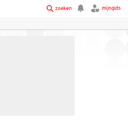
mijngids
zoeken