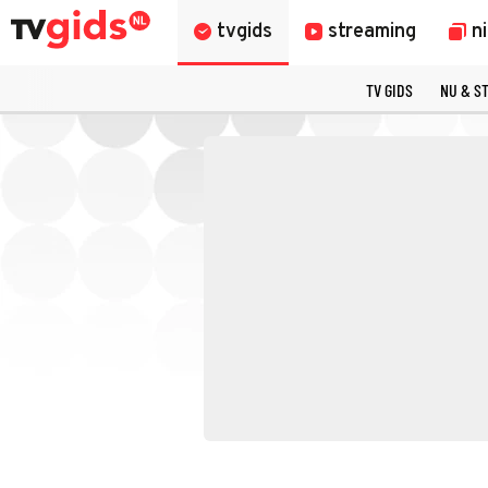
tvgids
streaming
n
TV GIDS
NU & S