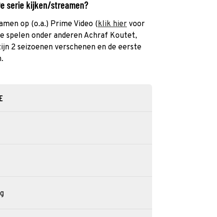
 De serie kijken/streamen?
reamen op (o.a.) Prime Video (
klik hier
voor
rie spelen onder anderen Achraf Koutet,
zijn 2 seizoenen verschenen en de eerste
.
E
ng