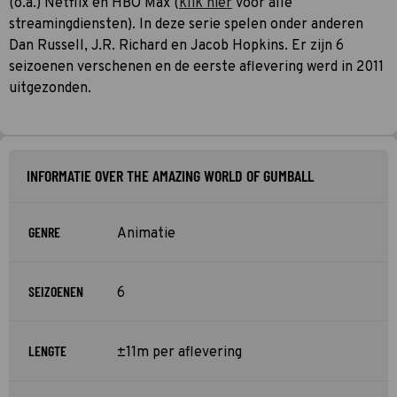
(o.a.) Netflix en HBO Max (
klik hier
voor alle
streamingdiensten). In deze serie spelen onder anderen
Dan Russell, J.R. Richard en Jacob Hopkins. Er zijn 6
seizoenen verschenen en de eerste aflevering werd in 2011
uitgezonden.
INFORMATIE OVER THE AMAZING WORLD OF GUMBALL
GENRE
Animatie
SEIZOENEN
6
LENGTE
±11m per aflevering