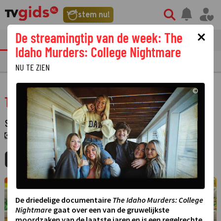
stem nu!
×
De streamingtip van de week: The
tvgids
streaming
nieuws
Idaho Murders: College Nightmare
TV GIDS
NU & STRAKS
PRIMETIME
GEMIST
LAATSTE NIEUWS
NU TE ZIEN
©
The Amazing World of Gumball
SERIE
·
ANIMATIESERIE
·
6 SEIZOENEN
CARTOON NETWORK ·
15 AUGUSTUS 2026
05:35 - 05:45
MIJNGIDS
AGENDA
DELEN
De driedelige documentaire
The Idaho Murders: College
Nightmare
gaat over een van de gruwelijkste
moordzaken van de laatste jaren en is een regelrechte