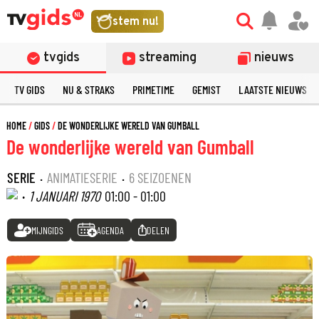
stem nu!
tvgids
streaming
nieuws
TV GIDS
NU & STRAKS
PRIMETIME
GEMIST
LAATSTE NIEUWS
HOME
GIDS
DE WONDERLIJKE WERELD VAN GUMBALL
De wonderlijke wereld van Gumball
SERIE
·
ANIMATIESERIE
·
6 SEIZOENEN
·
1 JANUARI 1970
01:00 - 01:00
MIJNGIDS
AGENDA
DELEN