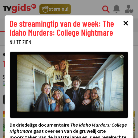
stem nu!
×
De streamingtip van de week: The
tvgids
streaming
nieuws
Idaho Murders: College Nightmare
TV GIDS
NU & STRAKS
PRIMETIME
GEMIST
LAATSTE NIEUWS
NU TE ZIEN
HOME
GIDS
THE AMAZING WORLD OF GUMBALL
©
The Amazing World of Gumball
SERIE
·
ANIMATIESERIE
·
6 SEIZOENEN
·
1 JANUARI 1970
01:00 - 01:00
MIJNGIDS
AGENDA
DELEN
De driedelige documentaire
The Idaho Murders: College
Nightmare
gaat over een van de gruwelijkste
moordzaken van de laatste jaren en is een regelrechte