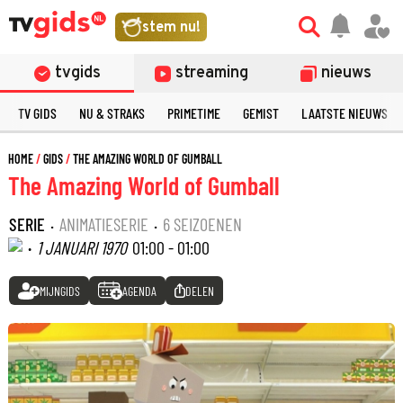
stem nu!
tvgids
streaming
nieuws
TV GIDS
NU & STRAKS
PRIMETIME
GEMIST
LAATSTE NIEUWS
HOME
GIDS
THE AMAZING WORLD OF GUMBALL
The Amazing World of Gumball
SERIE
·
ANIMATIESERIE
·
6 SEIZOENEN
·
1 JANUARI 1970
01:00 - 01:00
MIJNGIDS
AGENDA
DELEN