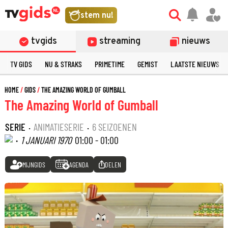
stem nu!
tvgids
streaming
nieuws
TV GIDS
NU & STRAKS
PRIMETIME
GEMIST
LAATSTE NIEUWS
HOME
GIDS
THE AMAZING WORLD OF GUMBALL
The Amazing World of Gumball
SERIE
·
ANIMATIESERIE
·
6 SEIZOENEN
·
1 JANUARI 1970
01:00 - 01:00
MIJNGIDS
AGENDA
DELEN