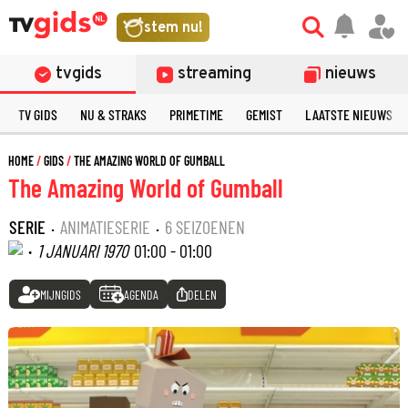
stem nu!
tvgids
streaming
nieuws
TV GIDS
NU & STRAKS
PRIMETIME
GEMIST
LAATSTE NIEUWS
HOME
GIDS
THE AMAZING WORLD OF GUMBALL
The Amazing World of Gumball
SERIE
·
ANIMATIESERIE
·
6 SEIZOENEN
·
1 JANUARI 1970
01:00 - 01:00
MIJNGIDS
AGENDA
DELEN