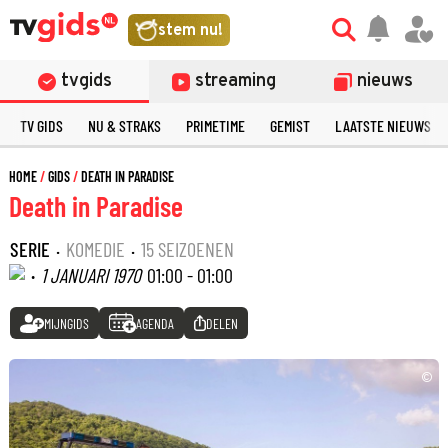
stem nu!
tvgids
streaming
nieuws
TV GIDS
NU & STRAKS
PRIMETIME
GEMIST
LAATSTE NIEUWS
HOME
GIDS
DEATH IN PARADISE
Death in Paradise
SERIE
·
KOMEDIE
·
15 SEIZOENEN
·
1 JANUARI 1970
01:00 - 01:00
MIJNGIDS
AGENDA
DELEN
©