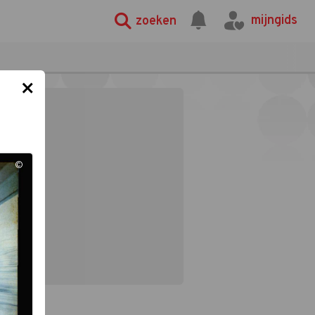
mijngids
zoeken
×
©