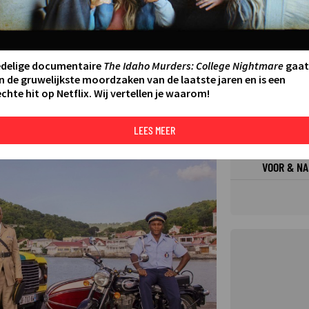
FILMS 
SERIES
edelige documentaire
The Idaho Murders: College Nightmare
gaat
n de gruwelijkste moordzaken van de laatste jaren en is een
chte hit op Netflix. Wij vertellen je waarom!
N AAN AGENDA
DELEN
DE KIJ
TIP
LEES MEER
©
VOOR & NA