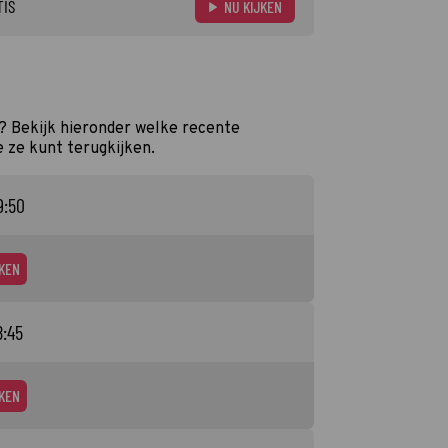
TIS
NU KIJKEN
t? Bekijk hieronder welke recente
e ze kunt terugkijken.
9:50
KEN
8:45
KEN