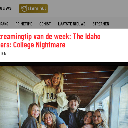
ieuws
stem nu!
TRAKS
PRIMETIME
GEMIST
LAATSTE NIEUWS
STREAMEN
treamingtip van de week: The Idaho
ers: College Nightmare
ZIEN