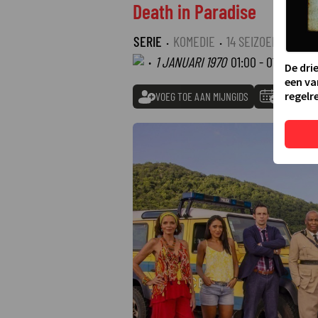
Death in Paradise
SERIE
·
KOMEDIE
·
14 SEIZOENEN
·
1 JANUARI 1970
01:00 - 01:00
De dri
een va
regelre
VOEG TOE AAN MIJNGIDS
TOEVOEGE