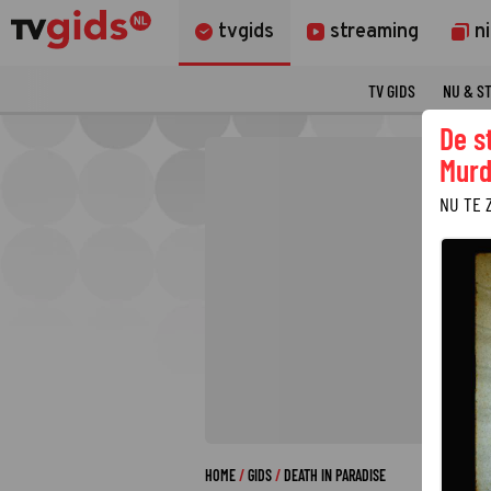
tvgids
streaming
n
TV GIDS
NU & S
De s
Murd
NU TE 
HOME
GIDS
DEATH IN PARADISE