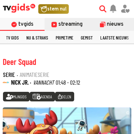
stem nu!
tvgids
streaming
nieuws
TV GIDS
NU & STRAKS
PRIMETIME
GEMIST
LAATSTE NIEUWS
Deer Squad
SERIE
·
ANIMATIESERIE
NICK JR. ·
VANNACHT
01:48 - 02:12
MIJNGIDS
AGENDA
DELEN
©