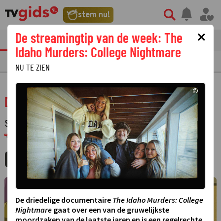
stem nu!
×
De streamingtip van de week: The
tvgids
streaming
nieuws
Idaho Murders: College Nightmare
TV GIDS
NU & STRAKS
PRIMETIME
GEMIST
LAATSTE NIEUWS
NU TE ZIEN
©
Dennis de Bengel
SERIE
·
ANIMATIESERIE
·
1 SEIZOEN
RTL TELEKIDS ·
STRAKS
21:12 - 21:35
MIJNGIDS
AGENDA
DELEN
De driedelige documentaire
The Idaho Murders: College
Nightmare
gaat over een van de gruwelijkste
moordzaken van de laatste jaren en is een regelrechte