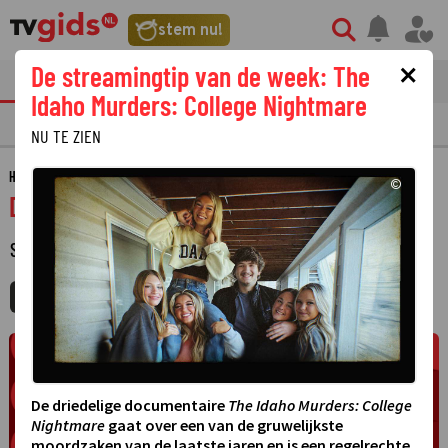
stem nu!
×
De streamingtip van de week: The
tvgids
streaming
nieuws
Idaho Murders: College Nightmare
TV GIDS
NU & STRAKS
PRIMETIME
GEMIST
LAATSTE NIEUWS
NU TE ZIEN
HOME
GIDS
DER DICKE
©
Der Dicke
SERIE
·
MIJNGIDS
AGENDA
DELEN
De driedelige documentaire
The Idaho Murders: College
Nightmare
gaat over een van de gruwelijkste
moordzaken van de laatste jaren en is een regelrechte