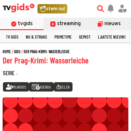
stem nu!
tvgids
streaming
nieuws
TV GIDS
NU & STRAKS
PRIMETIME
GEMIST
LAATSTE NIEUWS
HOME
GIDS
DER PRAG-KRIMI: WASSERLEICHE
Der Prag-Krimi: Wasserleiche
SERIE
·
MIJNGIDS
AGENDA
DELEN