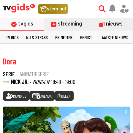
stem nu!
tvgids
streaming
nieuws
TV GIDS
NU & STRAKS
PRIMETIME
GEMIST
LAATSTE NIEUWS
Dora
SERIE
·
ANIMATIESERIE
NICK JR. ·
MORGEN
18:48 - 19:00
MIJNGIDS
AGENDA
DELEN
©