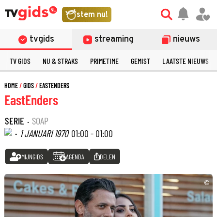
stem nu!
tvgids
streaming
nieuws
TV GIDS
NU & STRAKS
PRIMETIME
GEMIST
LAATSTE NIEUWS
HOME
GIDS
EASTENDERS
EastEnders
SERIE
·
SOAP
·
1 JANUARI 1970
01:00 - 01:00
MIJNGIDS
AGENDA
DELEN
©