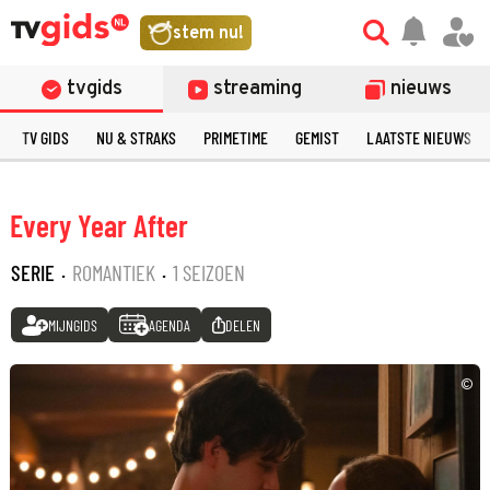
stem nu!
tvgids
streaming
nieuws
TV GIDS
NU & STRAKS
PRIMETIME
GEMIST
LAATSTE NIEUWS
Every Year After
SERIE
·
ROMANTIEK
·
1 SEIZOEN
MIJNGIDS
AGENDA
DELEN
©