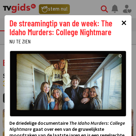
stem nu!
×
De streamingtip van de week: The
tvgids
streaming
nieuws
Idaho Murders: College Nightmare
TV GIDS
NU & STRAKS
PRIMETIME
GEMIST
LAATSTE NIEUWS
NU TE ZIEN
©
Everybody loves Raymond
SERIE
·
KOMEDIE
·
9 SEIZOENEN
COMEDY CENTRAL ·
14 AUGUSTUS 2026
14:00 - 14:30
MIJNGIDS
AGENDA
DELEN
©
De driedelige documentaire
The Idaho Murders: College
Nightmare
gaat over een van de gruwelijkste
moordzaken van de laatste jaren en is een regelrechte