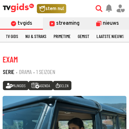
stem nu!
tvgids
streaming
nieuws
TV GIDS
NU & STRAKS
PRIMETIME
GEMIST
LAATSTE NIEUWS
EXAM
SERIE
·
DRAMA
·
1 SEIZOEN
MIJNGIDS
AGENDA
DELEN