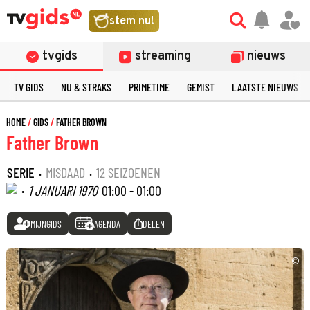
stem nu!
tvgids
streaming
nieuws
TV GIDS
NU & STRAKS
PRIMETIME
GEMIST
LAATSTE NIEUWS
HOME
GIDS
FATHER BROWN
Father Brown
SERIE
·
MISDAAD
·
12 SEIZOENEN
·
1 JANUARI 1970
01:00 - 01:00
MIJNGIDS
AGENDA
DELEN
©