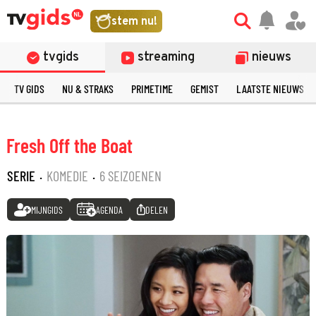
stem nu!
tvgids
streaming
nieuws
TV GIDS
NU & STRAKS
PRIMETIME
GEMIST
LAATSTE NIEUWS
Fresh Off the Boat
SERIE
·
KOMEDIE
·
6 SEIZOENEN
MIJNGIDS
AGENDA
DELEN