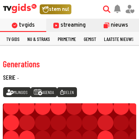
stem nu!
tvgids
streaming
nieuws
TV GIDS
NU & STRAKS
PRIMETIME
GEMIST
LAATSTE NIEUWS
Generations
SERIE
·
MIJNGIDS
AGENDA
DELEN