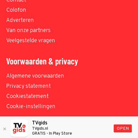
Contact
Colofon
Adverteren
Van onze partners
Veelgestelde vragen
Voorwaarden & privacy
Algemene voorwaarden
Privacy statement
Cookiestatement
Cookie-instellingen
TVgids
© TVgids.nl 2026 - All rights reserved. No text and
OPEN
TVgids.nl
GRATIS - In Play Store
datamining.