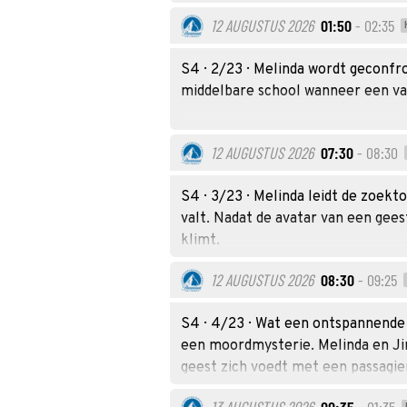
12 AUGUSTUS 2026
01:50
- 02:35
S4 · 2/23 · Melinda wordt geconfr
middelbare school wanneer een va
12 AUGUSTUS 2026
07:30
- 08:30
S4 · 3/23 · Melinda leidt de zoekt
valt. Nadat de avatar van een gees
klimt.
12 AUGUSTUS 2026
08:30
- 09:25
S4 · 4/23 · Wat een ontspannende
een moordmysterie. Melinda en Ji
geest zich voedt met een passagie