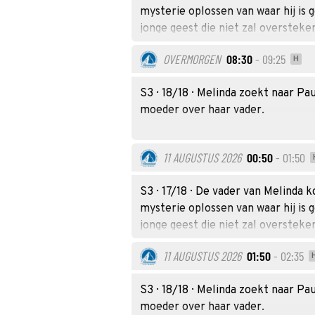
mysterie oplossen van waar hij is
jonge geest die niet zal oversteke
OVERMORGEN
08:30
- 09:25
H
S3 · 18/18 · Melinda zoekt naar P
moeder over haar vader.
11 AUGUSTUS 2026
00:50
- 01:50
S3 · 17/18 · De vader van Melinda 
mysterie oplossen van waar hij is
jonge geest die niet zal oversteke
11 AUGUSTUS 2026
01:50
- 02:35
S3 · 18/18 · Melinda zoekt naar P
moeder over haar vader.