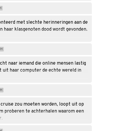
H
onteerd met slechte herinneringen aan de
n haar klasgenoten dood wordt gevonden.
H
ocht naar iemand die online mensen lastig
t uit haar computer de echte wereld in
H
 cruise zou moeten worden, loopt uit op
m proberen te achterhalen waarom een ​​
r.