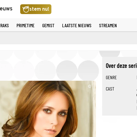
ieuws
stem nu!
TRAKS
PRIMETIME
GEMIST
LAATSTE NIEUWS
STREAMEN
Over deze ser
GENRE
©
CAST