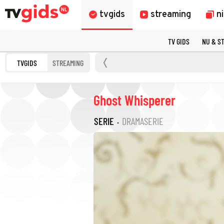
tvgids
streaming
n
TV GIDS
NU & S
TVGIDS
STREAMING
Ghost Whisperer
SERIE
·
DRAMASERIE