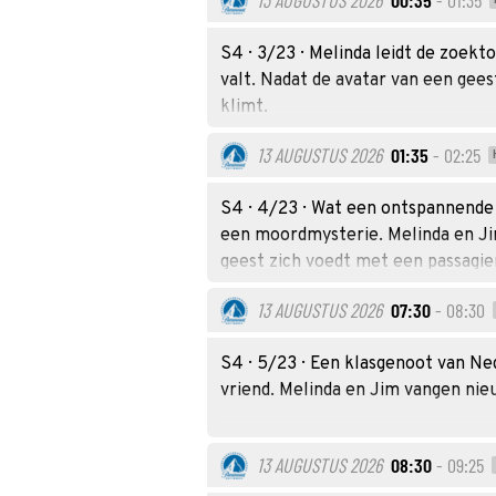
13 AUGUSTUS 2026
00:35
- 01:35
S4 · 3/23 · Melinda leidt de zoekt
valt. Nadat de avatar van een gees
klimt.
13 AUGUSTUS 2026
01:35
- 02:25
S4 · 4/23 · Wat een ontspannende
een moordmysterie. Melinda en Ji
geest zich voedt met een passagie
13 AUGUSTUS 2026
07:30
- 08:30
S4 · 5/23 · Een klasgenoot van Ne
vriend. Melinda en Jim vangen ni
13 AUGUSTUS 2026
08:30
- 09:25