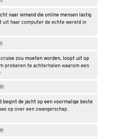
H
ocht naar iemand die online mensen lastig
t uit haar computer de echte wereld in
H
 cruise zou moeten worden, loopt uit op
m proberen te achterhalen waarom een ​​
r.
H
d begint de jacht op een voormalige beste
euws op over een zwangerschap.
H