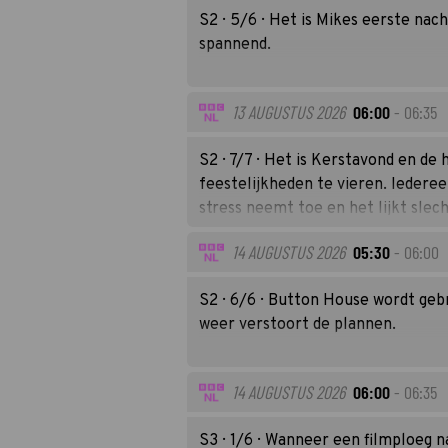
S2 · 5/6 · Het is Mikes eerste nach
spannend.
13 AUGUSTUS 2026
06:00
- 06:35
S2 · 7/7 · Het is Kerstavond en de
feestelijkheden te vieren. Iedere
stress neemt toe en het lijkt slec
helemaal uit de hand loopt.
14 AUGUSTUS 2026
05:30
- 06:00
S2 · 6/6 · Button House wordt gebr
weer verstoort de plannen.
14 AUGUSTUS 2026
06:00
- 06:35
S3 · 1/6 · Wanneer een filmploeg