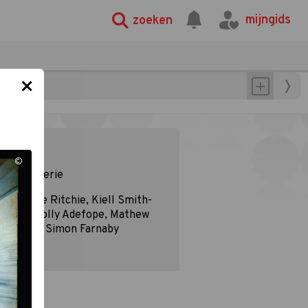
mijngids
zoeken
×
ie
©
Comedyserie
Charlotte Ritchie, Kiell Smith-
Bynoe, Lolly Adefope, Mathew
Baynton, Simon Farnaby
Ja