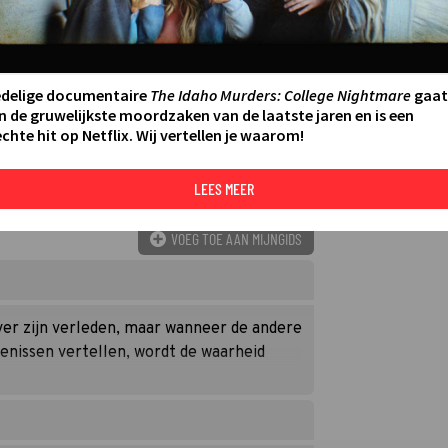
edelige documentaire
The Idaho Murders: College Nightmare
gaat
n de gruwelijkste moordzaken van de laatste jaren en is een
chte hit op Netflix. Wij vertellen je waarom!
n werkelijkheid, wanneer ze een
en erachter dat het praktisch een bouwval
LEES MEER
eden vorige bewoners.
VOEG TOE AAN MIJNGIDS
over zijn verleden, maar wanneer de andere
enissen vertellen, wordt de waarheid