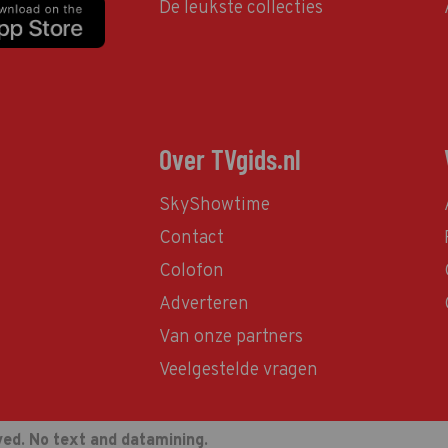
De leukste collecties
Over TVgids.nl
SkyShowtime
Contact
Colofon
Adverteren
Van onze partners
Veelgestelde vragen
ved. No text and datamining.