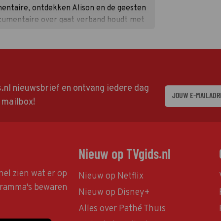
entaire, ontdekken Alison en de geesten
cumentaire over gaat verband houdt met
ds.nl nieuwsbrief en ontvang iedere dag
w mailbox!
Nieuw op TVgids.nl
nel zien wat er op
Nieuw op Netflix
ogramma's bewaren
Nieuw op Disney+
Alles over Pathé Thuis