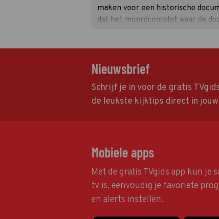
maken voor een historische docum
dat het moordcomplot waar de do
een van hen.
Nieuwsbrief
Schrijf je in voor de gratis TVgi
de leukste kijktips direct in jou
Mobiele apps
Met de gratis TVgids app kun je s
tv is, eenvoudig je favoriete pr
en alerts instellen.