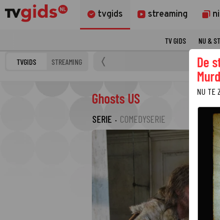
tvgids
streaming
n
TV GIDS
NU & S
De s
TVGIDS
STREAMING
Murd
NU TE 
Ghosts US
SERIE
·
COMEDYSERIE