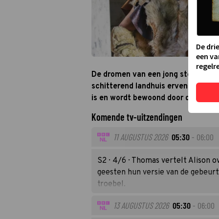
De dri
een va
regelre
De dromen van een jong stel worde
schitterend landhuis erven. Ze kom
is en wordt bewoond door de overl
Komende tv-uitzendingen
11 AUGUSTUS 2026
05:30
- 06:00
S2 · 4/6 · Thomas vertelt Alison 
geesten hun versie van de gebeurt
troebel.
13 AUGUSTUS 2026
05:30
- 06:00