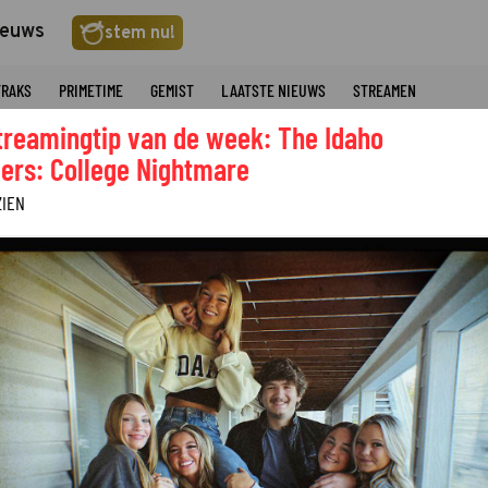
ieuws
stem nu!
TRAKS
PRIMETIME
GEMIST
LAATSTE NIEUWS
STREAMEN
treamingtip van de week: The Idaho
ers: College Nightmare
ZIEN
Over deze ser
GENRE
©
CAST
ONDERTITELING