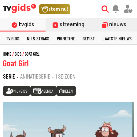
stem nu!
tvgids
streaming
nieuws
TV GIDS
NU & STRAKS
PRIMETIME
GEMIST
LAATSTE NIEUWS
HOME
GIDS
GOAT GIRL
Goat Girl
SERIE
·
ANIMATIESERIE
·
1 SEIZOEN
MIJNGIDS
AGENDA
DELEN