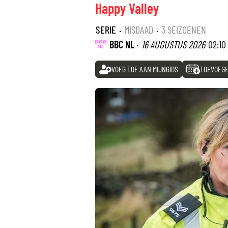
Happy Valley
SERIE
·
MISDAAD
·
3 SEIZOENEN
BBC NL ·
16 AUGUSTUS 2026
02:10
VOEG TOE AAN MIJNGIDS
TOEVOEGE