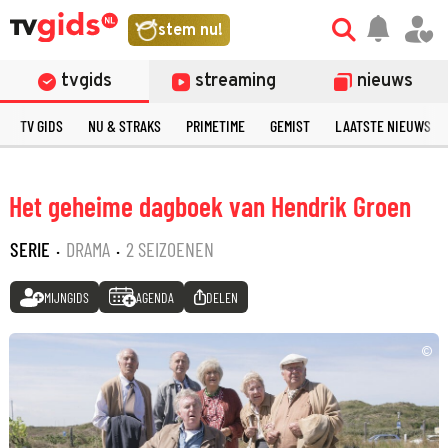
stem nu!
tvgids
streaming
nieuws
TV GIDS
NU & STRAKS
PRIMETIME
GEMIST
LAATSTE NIEUWS
Het geheime dagboek van Hendrik Groen
SERIE
·
DRAMA
·
2 SEIZOENEN
MIJNGIDS
AGENDA
DELEN
©