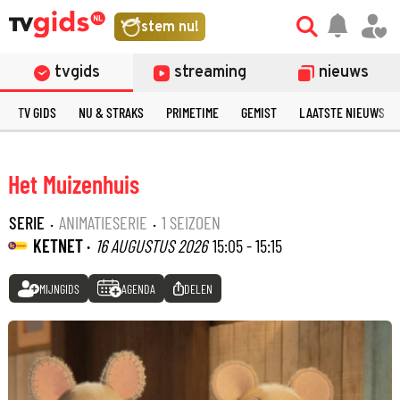
stem nu!
tvgids
streaming
nieuws
TV GIDS
NU & STRAKS
PRIMETIME
GEMIST
LAATSTE NIEUWS
Het Muizenhuis
SERIE
·
ANIMATIESERIE
·
1 SEIZOEN
KETNET ·
16 AUGUSTUS 2026
15:05 - 15:15
MIJNGIDS
AGENDA
DELEN