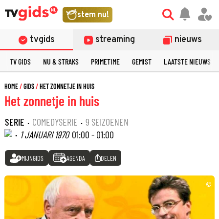
stem nu!
tvgids
streaming
nieuws
TV GIDS
NU & STRAKS
PRIMETIME
GEMIST
LAATSTE NIEUWS
HOME
GIDS
HET ZONNETJE IN HUIS
Het zonnetje in huis
SERIE
·
COMEDYSERIE
·
9 SEIZOENEN
·
1 JANUARI 1970
01:00 - 01:00
MIJNGIDS
AGENDA
DELEN
©