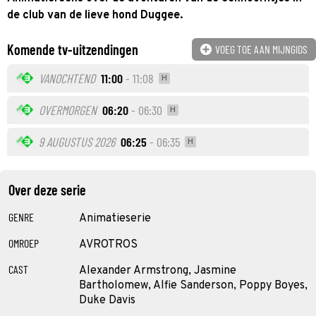
de club van de lieve hond Duggee.
Komende tv-uitzendingen
VOEG TOE AAN MIJNGIDS
VANOCHTEND
11:00
- 11:08
H
OVERMORGEN
06:20
- 06:30
H
9 AUGUSTUS 2026
06:25
- 06:35
H
Over deze serie
GENRE
Animatieserie
OMROEP
AVROTROS
CAST
Alexander Armstrong, Jasmine
Bartholomew, Alfie Sanderson, Poppy Boyes,
Duke Davis