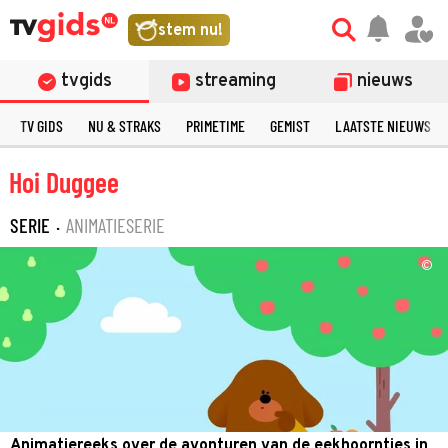
stem nu!
tvgids
streaming
nieuws
TV GIDS
NU & STRAKS
PRIMETIME
GEMIST
LAATSTE NIEUWS
Hoi Duggee
SERIE
·
ANIMATIESERIE
©
Animatiereeks over de avonturen van de eekhoorntjes in