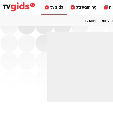
tvgids
streaming
n
TV GIDS
NU & S