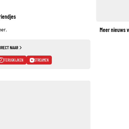
riendjes
Meer nieuws v
her.
IRECT NAAR
TERUGKIJKEN
STREAMEN