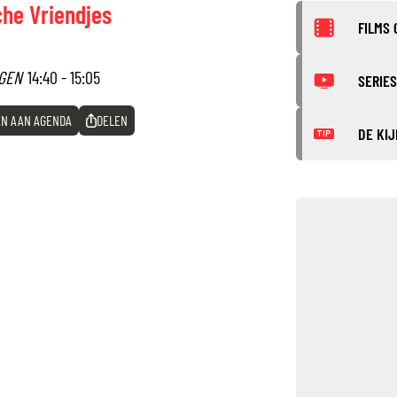
che Vriendjes
FILMS 
GEN
14:40 - 15:05
SERIES
N AAN AGENDA
DELEN
DE KIJ
TIP