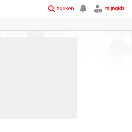
mijngids
zoeken